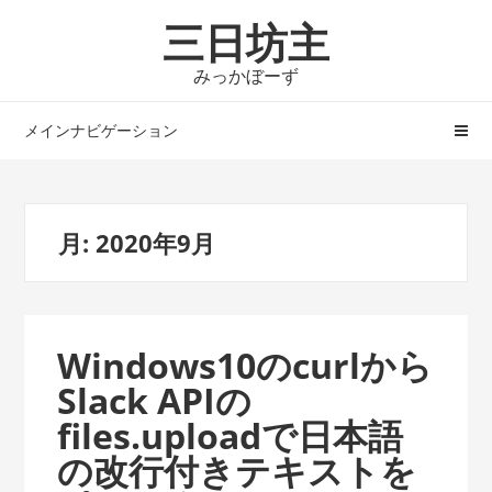
ナ
コ
三日坊主
ビ
ン
ゲ
テ
みっかぼーず
ー
ン
シ
ツ
メインナビゲーション
ョ
へ
ン
ス
へ
キ
月:
2020年9月
ス
ッ
キ
プ
ッ
プ
Windows10のcurlから
Slack APIの
files.uploadで日本語
の改行付きテキストを