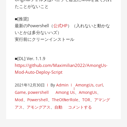
たことがないこと
■[推奨]
最新のPowershell（
公式HP
）（入れないと動かな
いとかは多分ないハズ）
実行前にクリーンインストール
■[DL] Ver. 1.1.9
https://github.com/Maximilian2022/AmongUs-
Mod-Auto-Deploy-Script
2021年12月30日
By
Admin
AmongUs
,
curl
,
Game
,
powershell
Among Us
、
AmongUs
、
Mod
、
Powershell
、
TheOtherRole
、
TOR
、
アマング
アス
、
アモングアス
、
自動
コメントする