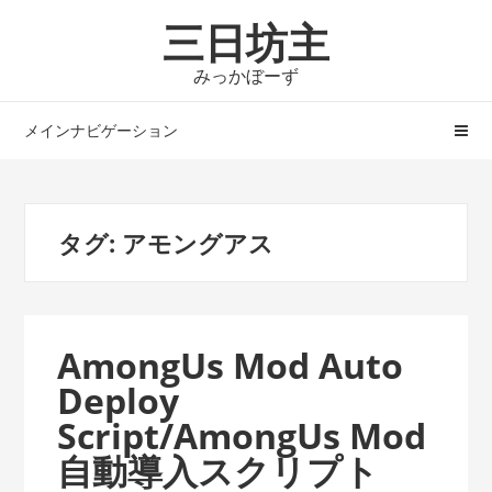
ナ
コ
三日坊主
ビ
ン
ゲ
テ
みっかぼーず
ー
ン
シ
ツ
メインナビゲーション
ョ
へ
ン
ス
へ
キ
タグ:
アモングアス
ス
ッ
キ
プ
ッ
プ
AmongUs Mod Auto
Deploy
Script/AmongUs Mod
自動導入スクリプト