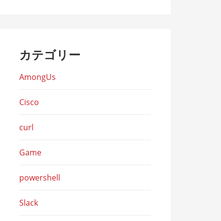
カテゴリー
AmongUs
Cisco
curl
Game
powershell
Slack