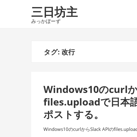
ナ
コ
三日坊主
ビ
ン
ゲ
テ
みっかぼーず
ー
ン
シ
ツ
ョ
へ
タグ:
改行
ン
ス
へ
キ
ス
ッ
キ
プ
ッ
Windows10のcurlか
プ
files.upload
ポストする。
Windows10のcurlからSlack APIのfil