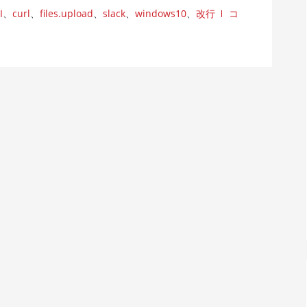
I
、
curl
、
files.upload
、
slack
、
windows10
、
改行
コ