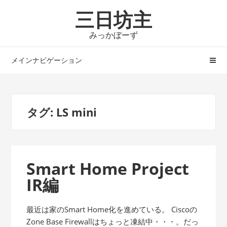
ナ
コ
三日坊主
ビ
ン
ゲ
テ
みっかぼーず
ー
ン
シ
ツ
メインナビゲーション
ョ
へ
ン
ス
へ
キ
タグ:
LS mini
ス
ッ
キ
プ
ッ
プ
Smart Home Project
IR編
最近は家のSmart Home化を進めている。 Ciscoの
Zone Base Firewallはちょっと凍結中・・・。だっ